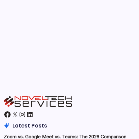
Kickstart Your Blogging Journey Today
by Hoorain
September 30, 2025
Morning Routines That Boost Your
Productivity
by Hoorain
October 1, 2025
Facebook
X
Instagram
LinkedIn
Latest Posts
Zoom vs. Google Meet vs. Teams: The 2026 Comparison